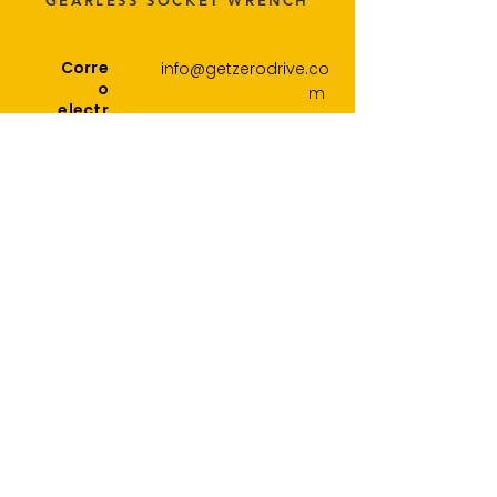
GEARLESS SOCKET WRENCH
Corre
info@getzerodrive.co
o
m
electr
ónico
Síganos
enlaces
Hogar
rápidos
Contacto
Envío
Devolucio
nes
Garantía
política de