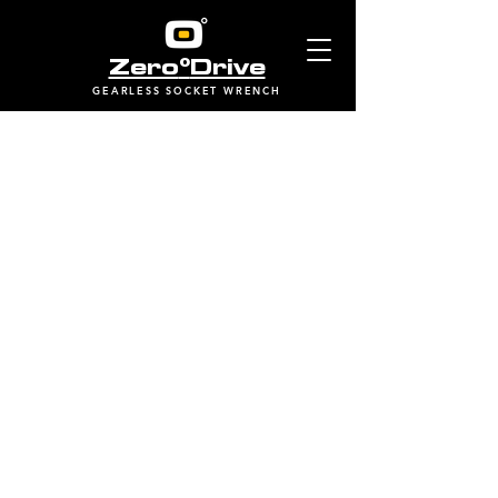
°
Zero
Drive
GEARLESS SOCKET WRENCH
My Account
Track Orders
Shopping Bag
Display prices in:
USD