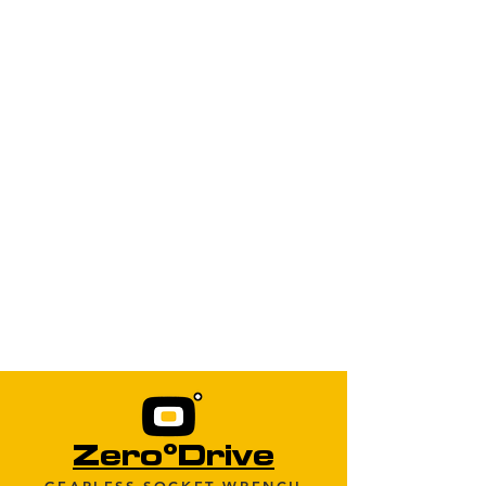
°
Zero
Drive